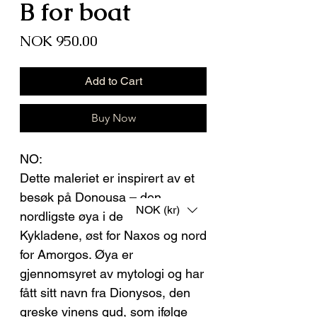
B for boat
Price
NOK 950.00
Add to Cart
Buy Now
NO:
Dette maleriet er inspirert av et
besøk på Donousa – den
NOK (kr)
nordligste øya i de små østre
Kykladene, øst for Naxos og nord
for Amorgos. Øya er
gjennomsyret av mytologi og har
fått sitt navn fra Dionysos, den
greske vinens gud, som ifølge