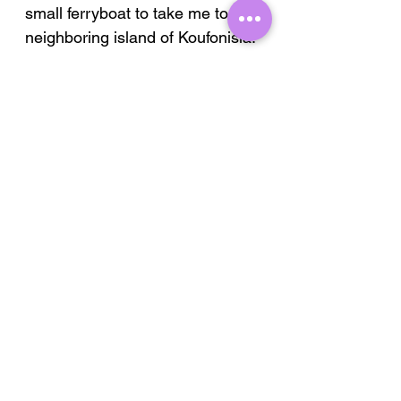
small ferryboat to take me to the
neighboring island of Koufonisia.
The photograph is seamlessly
integrated into the artwork using
a gel transfer technique, adding
texture and depth to the
composition.
Part of my
Greek Series
, this
piece is one of three paintings,
each meticulously crafted on
wood and measuring 20 cm x 20
cm.
PRODUCT INFO
Dimensions: 20 cm x 20 cm