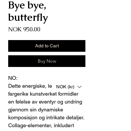
Bye bye,
butterfly
Price
NOK 950.00
Add to Cart
Buy Now
NO:
Dette energiske, lekne og
NOK (kr)
fargerike kunstverket formidler
en følelse av eventyr og undring
gjennom sin dynamiske
komposisjon og intrikate detaljer.
Collage-elementer, inkludert