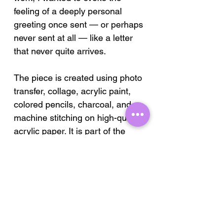
feeling of a deeply personal
greeting once sent — or perhaps
never sent at all — like a letter
that never quite arrives.
The piece is created using photo
transfer, collage, acrylic paint,
colored pencils, charcoal, and
machine stitching on high-quality
acrylic paper. It is part of the
series
The World on the Inside /
The World on the Outside
, where
I explore the porous boundary
between our inner experiences
and interpretations of the world,
and the external reality that