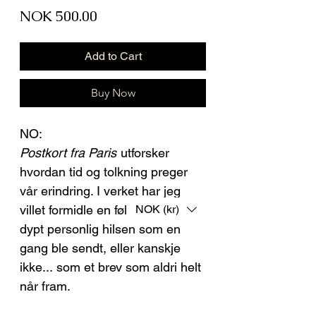
Price
NOK 500.00
Add to Cart
Buy Now
NO:
Postkort fra Paris
utforsker
hvordan tid og tolkning preger
vår erindring. I verket har jeg
villet formidle en følelse av en
NOK (kr)
dypt personlig hilsen som en
gang ble sendt, eller kanskje
ikke... som et brev som aldri helt
når fram.