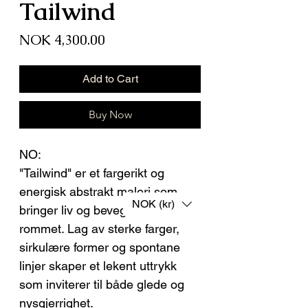
Tailwind
Price
NOK 4,300.00
Add to Cart
Buy Now
NO:
"Tailwind" er et fargerikt og
energisk abstrakt maleri som
NOK (kr)
bringer liv og bevegelse inn i
rommet. Lag av sterke farger,
sirkulære former og spontane
linjer skaper et lekent uttrykk
som inviterer til både glede og
nysgjerrighet.