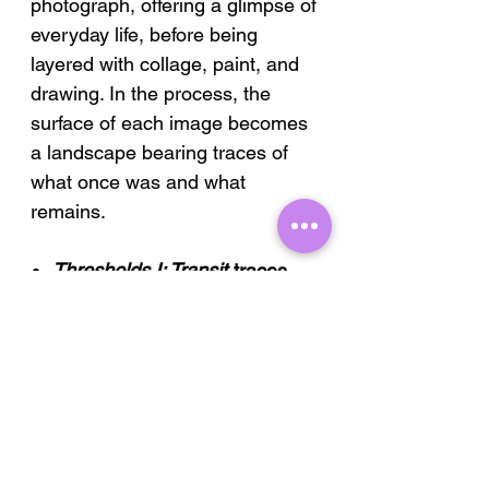
photograph, offering a glimpse of
everyday life, before being
layered with collage, paint, and
drawing. In the process, the
surface of each image becomes
a landscape bearing traces of
what once was and what
remains.
Thresholds I: Transit
traces
the rhythm of the street —
people in motion, the blur of
passing moments.
Thresholds II: Pause
finds
stillness in an open doorway –
where waiting becomes a
quiet form of presence.