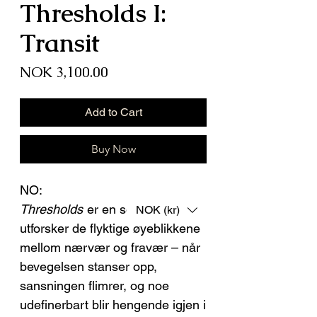
Thresholds I:
Transit
Price
NOK 3,100.00
Add to Cart
Buy Now
NO:
Thresholds
er en serie som
NOK (kr)
utforsker de flyktige øyeblikkene
mellom nærvær og fravær – når
bevegelsen stanser opp,
sansningen flimrer, og noe
udefinerbart blir hengende igjen i