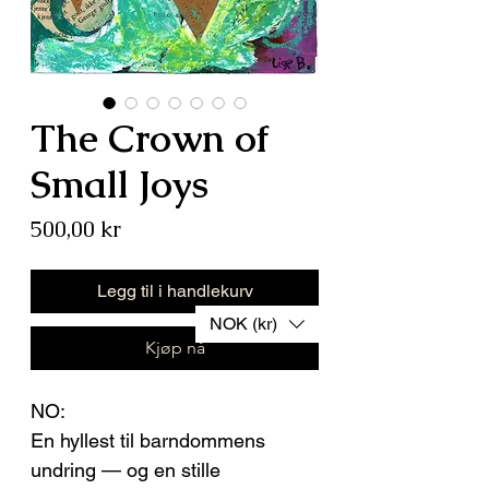
The Crown of
Small Joys
Pris
500,00 kr
Legg til i handlekurv
NOK (kr)
Kjøp nå
NO:
En hyllest til barndommens
undring — og en stille