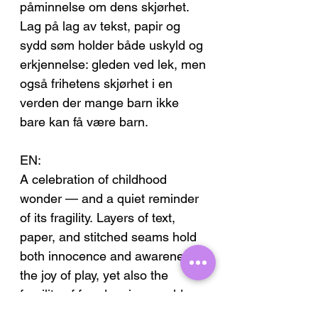
påminnelse om dens skjørhet.
Lag på lag av tekst, papir og
sydd søm holder både uskyld og
erkjennelse: gleden ved lek, men
også frihetens skjørhet i en
verden der mange barn ikke
bare kan få være barn.
EN:
A celebration of childhood
wonder — and a quiet reminder
of its fragility. Layers of text,
paper, and stitched seams hold
both innocence and awareness:
the joy of play, yet also the
fragility of freedom in a world
where many children cannot