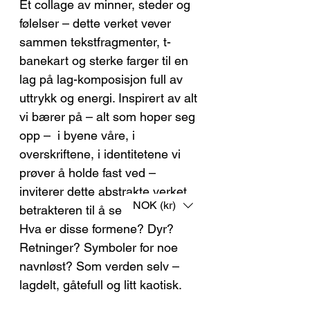
Et collage av minner, steder og
følelser – dette verket vever
sammen tekstfragmenter, t-
banekart og sterke farger til en
lag på lag-komposisjon full av
uttrykk og energi. Inspirert av alt
vi bærer på – alt som hoper seg
opp – i byene våre, i
overskriftene, i identitetene vi
prøver å holde fast ved –
inviterer dette abstrakte verket
NOK (kr)
betrakteren til å se nærmere.
Hva er disse formene? Dyr?
Retninger? Symboler for noe
navnløst? Som verden selv –
lagdelt, gåtefull og litt kaotisk.