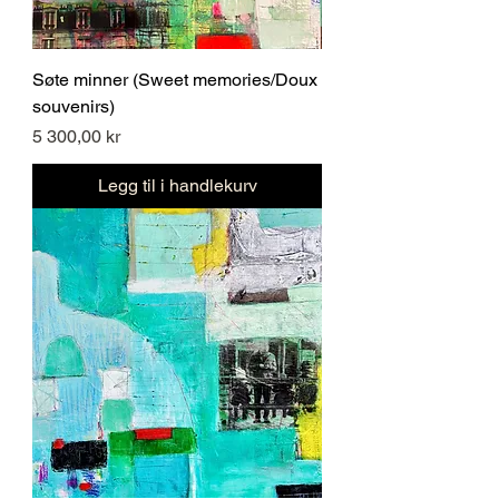
Søte minner (Sweet memories/Doux
souvenirs)
Pris
5 300,00 kr
Legg til i handlekurv