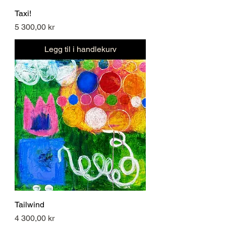
Taxi!
Pris
5 300,00 kr
Legg til i handlekurv
Tailwind
Pris
4 300,00 kr