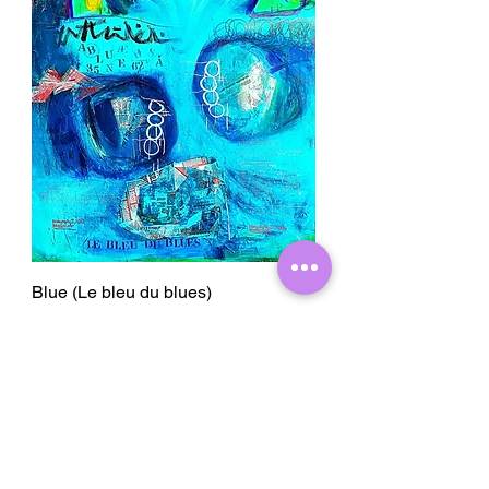
Blue (Le bleu du blues)
Pris
9 000,00 kr
Utsolgt