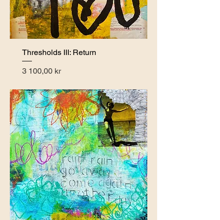
Thresholds III: Return
Pris
3 100,00 kr