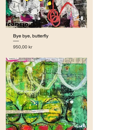
Bye bye, butterfly
Pris
950,00 kr