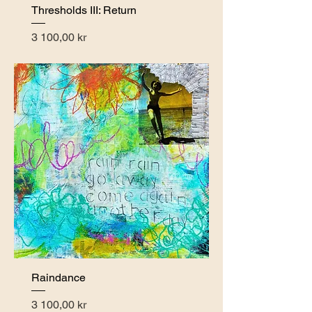
Thresholds III: Return
Pris
3 100,00 kr
Raindance
Pris
3 100,00 kr